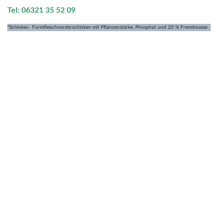
Tel: 06321 35 52 09
*Schinken- Formfleischvorderschinken mit Pflanzenstärke, Phosphat und 20 % Fremdwasse