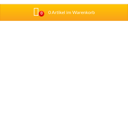
0 Artikel im Warenkorb
0
Addresse
Talstraße 1
67434 Neustadt/ Weintraße
Tel: 06321 / 89 97 33
Tel: 06321 / 35 52 09
Impressum
Datenschutzerklärung