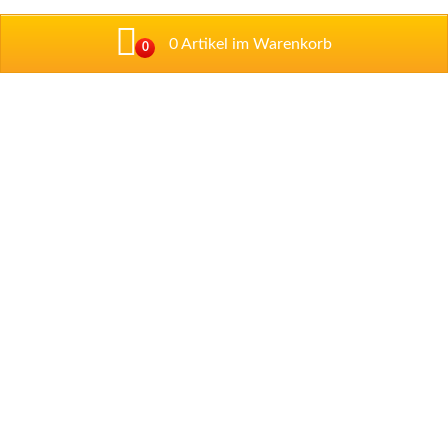
0 Artikel im Warenkorb
0
Addresse
Talstraße 1
67434 Neustadt/ Weintraße
Tel: 06321 / 89 97 33
Tel: 06321 / 35 52 09
Impressum
Datenschutzerklärung