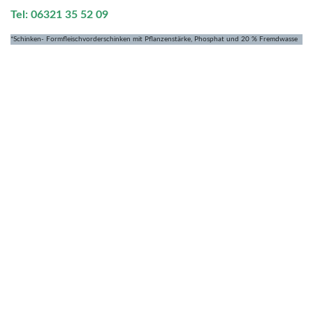
Tel: 06321 35 52 09
*Schinken- Formfleischvorderschinken mit Pflanzenstärke, Phosphat und 20 % Fremdwasse