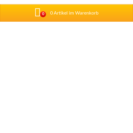
0 Artikel im Warenkorb
0
Addresse
Talstraße 1
67434 Neustadt/ Weintraße
Tel: 06321 / 89 97 33
Tel: 06321 / 35 52 09
Impressum
Datenschutzerklärung