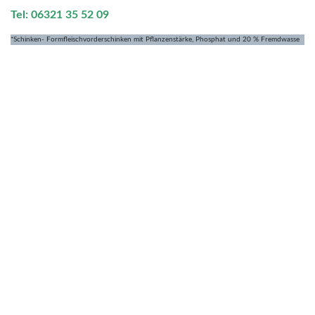
Tel: 06321 35 52 09
*Schinken- Formfleischvorderschinken mit Pflanzenstärke, Phosphat und 20 % Fremdwasse