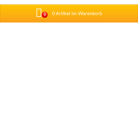
0 Artikel im Warenkorb
0
Addresse
Talstraße 1
67434 Neustadt/ Weintraße
Tel: 06321 / 89 97 33
Tel: 06321 / 35 52 09
Impressum
Datenschutzerklärung