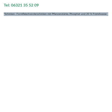
Tel: 06321 35 52 09
*Schinken- Formfleischvorderschinken mit Pflanzenstärke, Phosphat und 20 % Fremdwasse