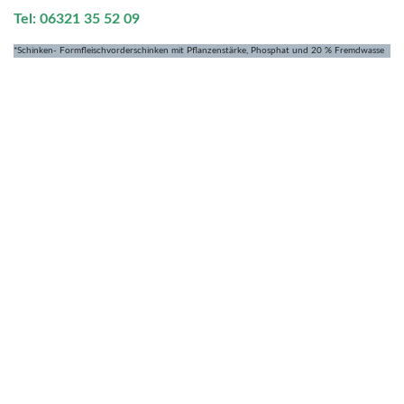
Tel: 06321 35 52 09
*Schinken- Formfleischvorderschinken mit Pflanzenstärke, Phosphat und 20 % Fremdwasse