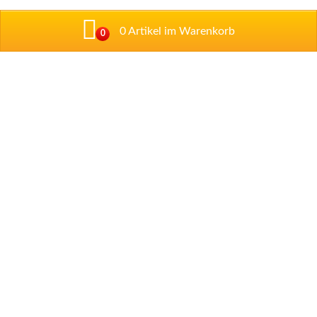
0 Artikel im Warenkorb
0
Addresse
Talstraße 1
67434 Neustadt/ Weintraße
Tel: 06321 / 89 97 33
Tel: 06321 / 35 52 09
Impressum
Datenschutzerklärung