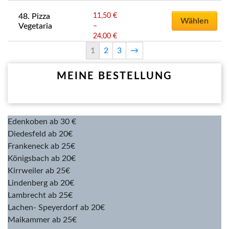
werden
mehrere
Preisspanne:
der
Dieses
Optionen
Varianten
11,50 €
11,50
€
48. Pizza 
Produktseite
Produkt
Wählen
können
bis
Vegetaria
–
auf.
gewählt
weist
auf
24,00 €
24,00
€
Die
werden
mehrere
Preisspanne:
der
1
2
3
→
Optionen
Varianten
11,50 €
Produktseite
können
bis
auf.
gewählt
MEINE BESTELLUNG
auf
24,00 €
Die
werden
der
Optionen
Produktseite
können
gewählt
auf
Edenkoben ab 30 €
werden
der
Diedesfeld ab 20€
Produktseite
Frankeneck ab 25€
gewählt
Königsbach ab 20€
werden
Kirrweiler ab 25€
Lindenberg ab 20€
Lambrecht ab 25€
Lachen- Speyerdorf ab 20€
Maikammer ab 25€