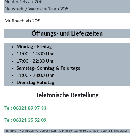
Neidenfels ab 20€
Neustadt / Weinstraße ab 20€
Mußbach ab 20€
Öffnungs- und Lieferzeiten
Montag
- Freitag
11:00 - 14:30 Uhr
17:00 - 22:30 Uhr
Samstag- Sonntag & Feiertage
11:00 - 23:00 Uhr
Dienstag Ruhetag
Telefonische Bestellung
Tel: 06321 89 97 33
Tel: 06321 35 52 09
*Schinken- Formfleischvorderschinken mit Pflanzenstärke, Phosphat und 20 % Fremdwasse