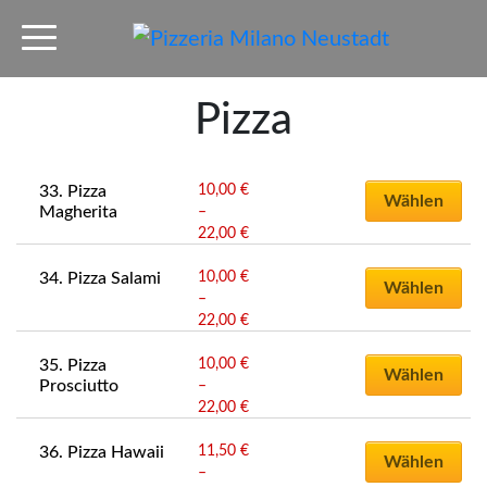
Pizza
Dieses
10,00
€
33. Pizza 
Produkt
Wählen
Magherita
–
weist
22,00
€
mehrere
Preisspanne:
Dieses
Varianten
10,00 €
10,00
€
34. Pizza Salami
Produkt
Wählen
bis
–
auf.
weist
22,00 €
22,00
€
Die
mehrere
Preisspanne:
Dieses
Optionen
Varianten
10,00 €
10,00
€
35. Pizza 
Produkt
Wählen
können
bis
Prosciutto
–
auf.
weist
auf
22,00 €
22,00
€
Die
mehrere
Preisspanne:
der
Dieses
Optionen
Varianten
10,00 €
11,50
€
36. Pizza Hawaii
Produktseite
Produkt
Wählen
können
bis
–
auf.
gewählt
weist