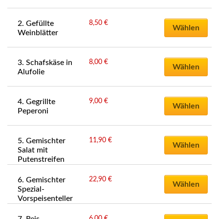
8,50
€
2. Gefüllte 
Wählen
Weinblätter
8,00
€
3. Schafskäse in 
Wählen
Alufolie
9,00
€
4. Gegrillte 
Wählen
Peperoni
11,90
€
5. Gemischter 
Wählen
Salat mit 
Putenstreifen
22,90
€
6. Gemischter 
Wählen
Spezial-
Vorspeisenteller
6,00
€