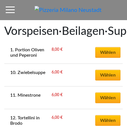
Vorspeisen·Beilagen·Su
8,00
€
1. Portion Oliven 
Wählen
und Peperoni
6,00
€
10. Zwiebelsuppe
Wählen
6,00
€
11. Minestrone
Wählen
6,00
€
12. Tortellini in 
Wählen
Brodo