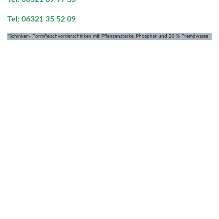
Tel: 06321 35 52 09
*Schinken- Formfleischvorderschinken mit Pflanzenstärke, Phosphat und 20 % Fremdwasse