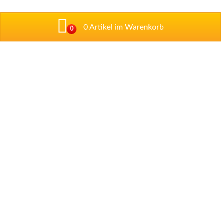
0 Artikel im Warenkorb
0
Addresse
Talstraße 1
67434 Neustadt/ Weintraße
Tel: 06321 / 89 97 33
Tel: 06321 / 35 52 09
Impressum
Datenschutzerklärung