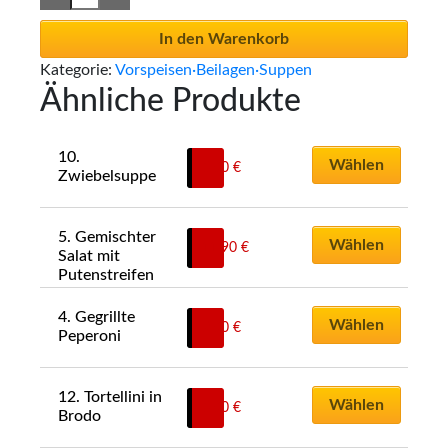
In den Warenkorb
Kategorie:
Vorspeisen·Beilagen·Suppen
Ähnliche Produkte
10. 
Wählen
6,00
€
Zwiebelsuppe
5. Gemischter 
Wählen
11,90
€
Salat mit 
Putenstreifen
4. Gegrillte 
Wählen
9,00
€
Peperoni
12. Tortellini in 
Wählen
6,00
€
Brodo