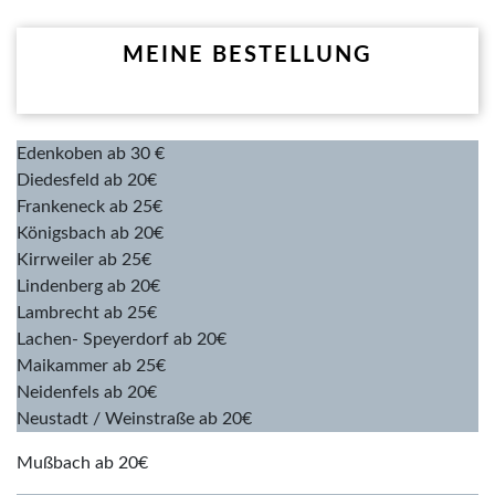
MEINE BESTELLUNG
Edenkoben ab 30 €
Diedesfeld ab 20€
Frankeneck ab 25€
Königsbach ab 20€
Kirrweiler ab 25€
Lindenberg ab 20€
Lambrecht ab 25€
Lachen- Speyerdorf ab 20€
Maikammer ab 25€
Neidenfels ab 20€
Neustadt / Weinstraße ab 20€
Mußbach ab 20€