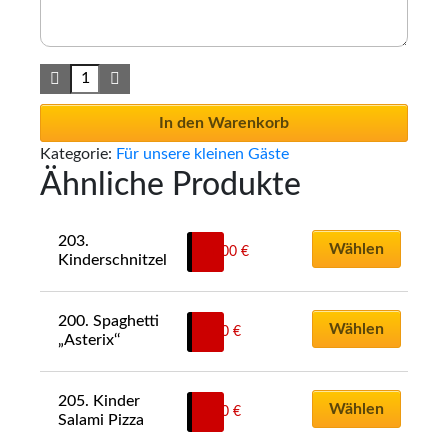
In den Warenkorb
Kategorie:
Für unsere kleinen Gäste
Ähnliche Produkte
203. 
Wählen
11,00
€
Kinderschnitzel
200. Spaghetti 
Wählen
8,50
€
„Asterix‘‘
205. Kinder 
Wählen
9,50
€
Salami Pizza