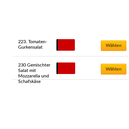
223. Tomaten-
9,00
€
Wählen
Gurkensalat
230 Gemischter 
12,00
€
Wählen
Salat mit 
Mozzarella und 
Schafskäse