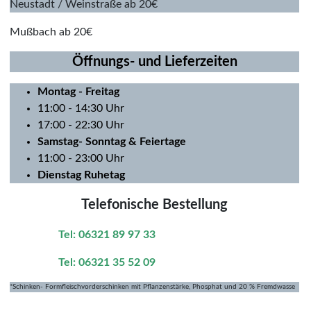
Neustadt / Weinstraße ab 20€
Mußbach ab 20€
Öffnungs- und Lieferzeiten
Montag
- Freitag
11:00 - 14:30 Uhr
17:00 - 22:30 Uhr
Samstag- Sonntag & Feiertage
11:00 - 23:00 Uhr
Dienstag Ruhetag
Telefonische Bestellung
Tel: 06321 89 97 33
Tel: 06321 35 52 09
*Schinken- Formfleischvorderschinken mit Pflanzenstärke, Phosphat und 20 % Fremdwasse