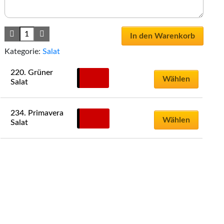
In den Warenkorb
Kategorie:
Salat
220. Grüner 
9,00
€
Wählen
Salat
234. Primavera 
11,90
€
Wählen
Salat