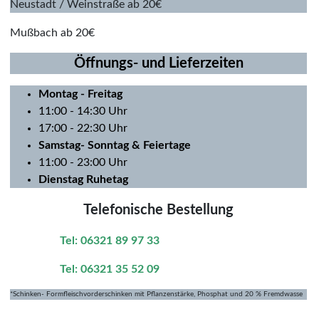
Neustadt / Weinstraße ab 20€
Mußbach ab 20€
Öffnungs- und Lieferzeiten
Montag
- Freitag
11:00 - 14:30 Uhr
17:00 - 22:30 Uhr
Samstag- Sonntag & Feiertage
11:00 - 23:00 Uhr
Dienstag Ruhetag
Telefonische Bestellung
Tel: 06321 89 97 33
Tel: 06321 35 52 09
*Schinken- Formfleischvorderschinken mit Pflanzenstärke, Phosphat und 20 % Fremdwasse